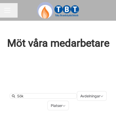
Dela sidan
KARRIÄRMENY
Möt våra medarbetare
Avdelningar
Avdelningar
Search
Platser
Platser