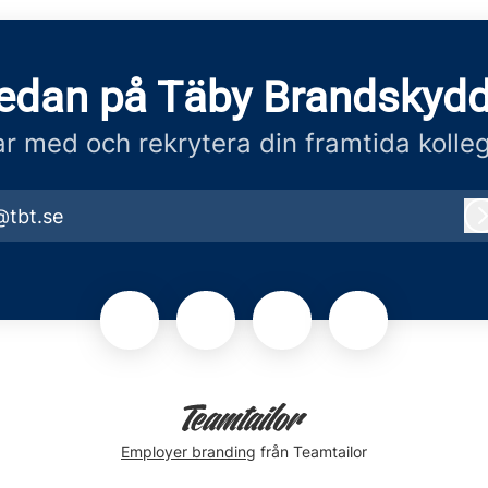
redan på Täby Brandskydd
r med och rekrytera din framtida kolle
@tbt.se
Employer branding
från Teamtailor