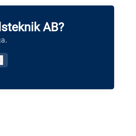
steknik AB?
ga.
Logga in