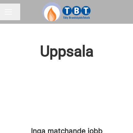
Dela sidan
KARRIÄRMENY
Uppsala
Inga matchande jobb