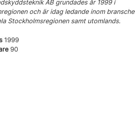
dskyddsteknik AB grundades år 1999 i
regionen och är idag ledande inom bransch
hela Stockholmsregionen samt utomlands.
es
1999
are
90