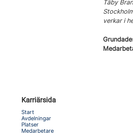
Täby Bran
Stockholm
verkar i 
Grundad
Medarbet
Karriärsida
Start
Avdelningar
Platser
Medarbetare