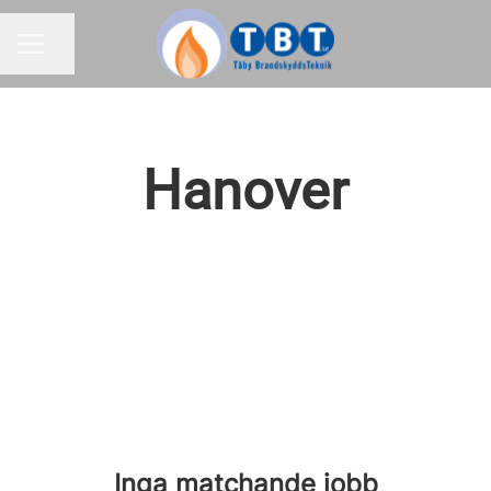
Dela sidan
KARRIÄRMENY
Hanover
Inga matchande jobb