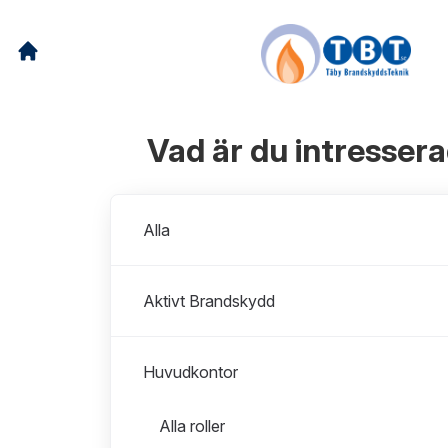
Vad är du intresser
Avdelningar
Alla
Aktivt Brandskydd
Huvudkontor
Roller i Huvudkontor
Alla roller