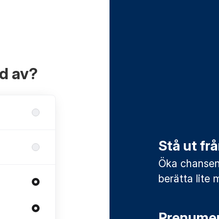
ad av?
Stå ut f
Öka chansen 
berätta lite 
Prenumer