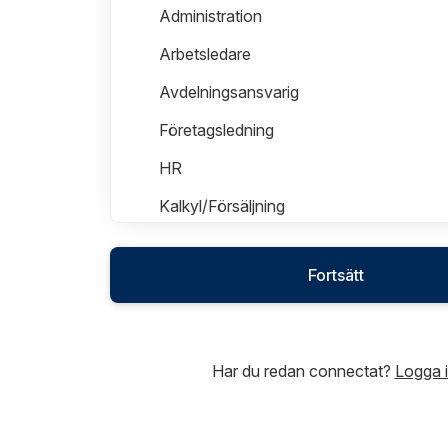
Administration
Arbetsledare
Avdelningsansvarig
Företagsledning
HR
Kalkyl/Försäljning
Lager/Logistik
Fortsätt
Infrastruktur
Har du redan connectat?
Logga 
Passivt Brandskydd