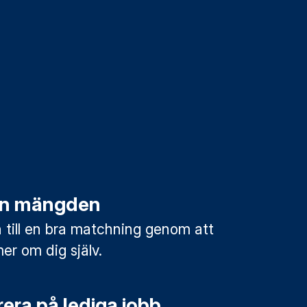
rån mängden
till en bra matchning genom att
mer om dig själv.
era på lediga jobb